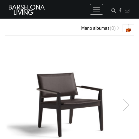
Toggle
navigation
Mano albumas
(0)