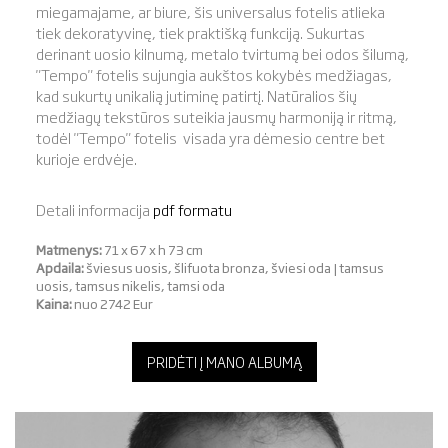
miegamajame, ar biure, šis universalus fotelis atlieka
tiek dekoratyvinę, tiek praktišką funkciją. Sukurtas
derinant uosio kilnumą, metalo tvirtumą bei odos šilumą,
"Tempo" fotelis sujungia aukštos kokybės medžiagas,
kad sukurtų unikalią jutiminę patirtį. Natūralios šių
medžiagų tekstūros suteikia jausmų harmoniją ir ritmą,
todėl "Tempo" fotelis visada yra dėmesio centre bet
kurioje erdvėje.
Detali informacija
pdf formatu
Matmenys:
71 x 67 x h 73 cm
Apdaila:
šviesus uosis, šlifuota bronza, šviesi oda | tamsus
uosis, tamsus nikelis, tamsi oda
Kaina:
nuo 2742 Eur
PRIDĖTI Į MANO ALBUMĄ