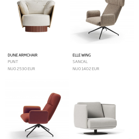
DUNE ARMCHAIR
ELLE WING
PUNT
SANCAL
NUO 2530 EUR
NUO 1402 EUR