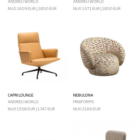
ANDREU WORLD
ANDREU WORLD
NUO 1609 EUR | 1850 EUR
NUO 1371 EUR | 1850 EUR
CAPRI LOUNGE
NEBULONA
ANDREU WORLD
MINIFORMS
NUO 1558 EUR | 1747 EUR
NUO 2166 EUR