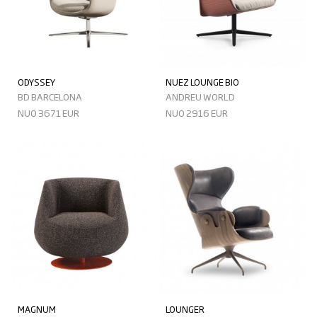
ODYSSEY
NUEZ LOUNGE BIO
BD BARCELONA
ANDREU WORLD
NUO 3671 EUR
NUO 2916 EUR
MAGNUM
LOUNGER