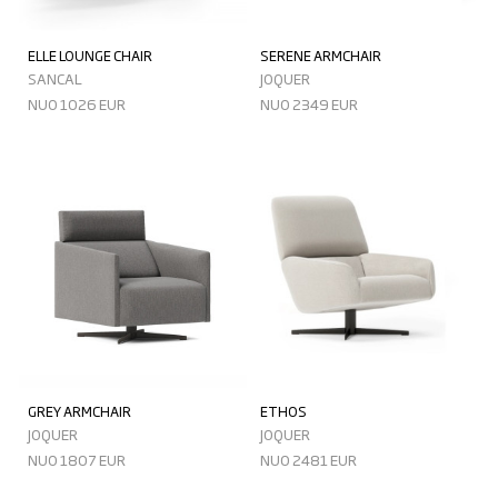
ELLE LOUNGE CHAIR
SERENE ARMCHAIR
SANCAL
JOQUER
NUO 1026 EUR
NUO 2349 EUR
GREY ARMCHAIR
ETHOS
JOQUER
JOQUER
NUO 1807 EUR
NUO 2481 EUR