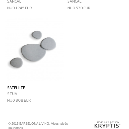
SANCAL
SANCAL
NUO 1245 EUR
NUO 570 EUR
SATELLITE
STUA
NUO 908 EUR
© 2015 BARSELONA LIVING. Visos teisės
saugomos.