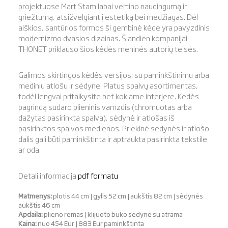
projektuose Mart Stam labai vertino naudingumą ir
griežtumą, atsižvelgiant į estetiką bei medžiagas. Dėl
aiškios, santūrios formos ši gembinė kėdė yra pavyzdinis
modernizmo dvasios dizainas. Šiandien kompanijai
THONET priklauso šios kėdės meninės autorių teisės.
Galimos skirtingos kėdės versijos: su paminkštinimu arba
mediniu atlošu ir sėdyne. Platus spalvų asortimentas,
todėl lengvai pritaikysite bet kokiame interjere. Kėdės
pagrindą sudaro plieninis vamzdis (chromuotas arba
dažytas pasirinkta spalva), sėdynė ir atlošas iš
pasirinktos spalvos medienos. Priekinė sėdynės ir atlošo
dalis gali būti paminkštinta ir aptraukta pasirinkta tekstile
ar oda.
Detali informacija
pdf formatu
Matmenys:
plotis 44 cm | gylis 52 cm | aukštis 82 cm | sėdynės
aukštis 46 cm
Apdaila:
plieno rėmas | klijuoto buko sėdynė su atrama
Kaina:
nuo 454 Eur | 883 Eur paminkštinta