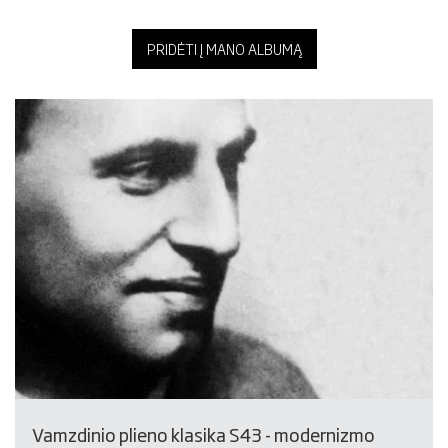
PRIDĖTI Į MANO ALBUMĄ
Vamzdinio plieno klasika S43 - modernizmo