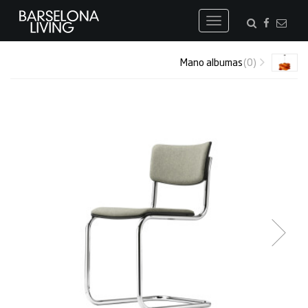
Toggle
navigation
Mano albumas
(0)