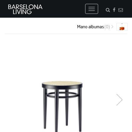
Toggle
navigation
Mano albumas
(0)