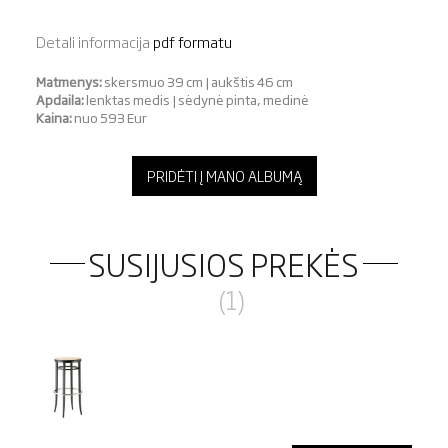
Detali informacija
pdf formatu
Matmenys:
skersmuo 39 cm | aukštis 46 cm
Apdaila:
lenktas medis | sėdynė pinta, medinė
Kaina:
nuo 593 Eur
PRIDĖTI Į MANO ALBUMĄ
SUSIJUSIOS PREKĖS
(1)