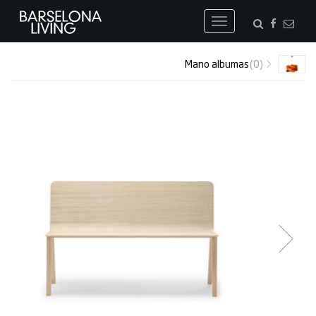
Toggle
navigation
Mano albumas
(0)