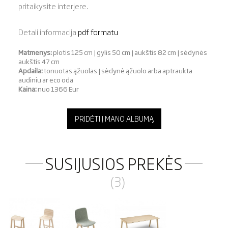
pritaikysite interjere.
Detali informacija
pdf formatu
Matmenys:
plotis 125 cm | gylis 50 cm | aukštis 82 cm | sėdynės
aukštis 47 cm
Apdaila:
tonuotas ąžuolas | sėdynė ąžuolo arba aptraukta
audiniu ar eco oda
Kaina:
nuo 1366 Eur
PRIDĖTI Į MANO ALBUMĄ
SUSIJUSIOS PREKĖS
(3)