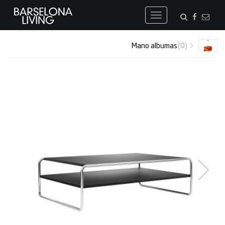
Toggle
navigation
Mano albumas
(0)