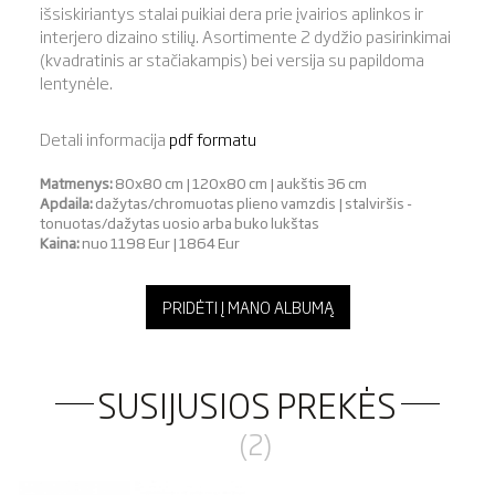
išsiskiriantys stalai puikiai dera prie įvairios aplinkos ir
interjero dizaino stilių. Asortimente 2 dydžio pasirinkimai
(kvadratinis ar stačiakampis) bei versija su papildoma
lentynėle.
Detali informacija
pdf formatu
Matmenys:
80x80 cm | 120x80 cm | aukštis 36 cm
Apdaila:
dažytas/chromuotas plieno vamzdis | stalviršis -
tonuotas/dažytas uosio arba buko lukštas
Kaina:
nuo 1198 Eur | 1864 Eur
PRIDĖTI Į MANO ALBUMĄ
SUSIJUSIOS PREKĖS
(2)