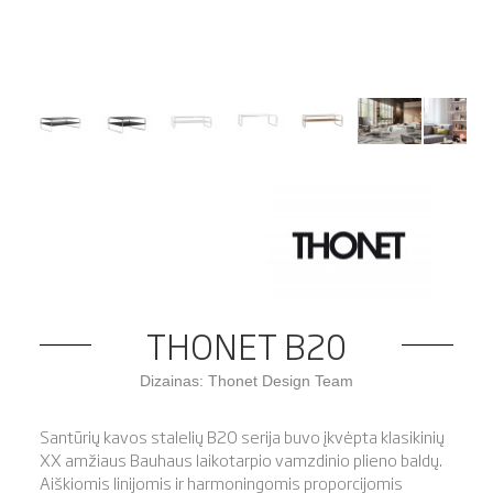
THONET B20
Dizainas: Thonet Design Team
Santūrių kavos stalelių B20 serija buvo įkvėpta klasikinių
XX amžiaus Bauhaus laikotarpio vamzdinio plieno baldų.
Aiškiomis linijomis ir harmoningomis proporcijomis