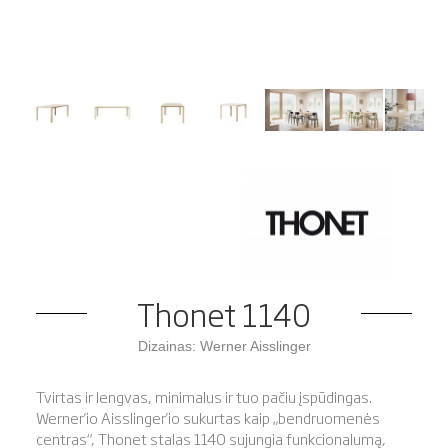
Thonet 1140
Dizainas: Werner Aisslinger
Tvirtas ir lengvas, minimalus ir tuo pačiu įspūdingas.
Werner'io Aisslinger'io sukurtas kaip „bendruomenės
centras“, Thonet stalas 1140 sujungia funkcionalumą,