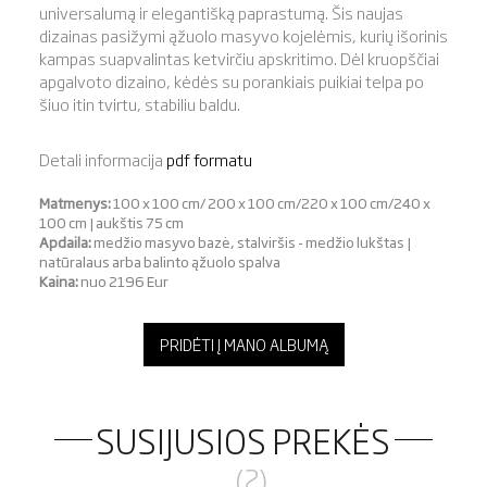
universalumą ir elegantišką paprastumą. Šis naujas
dizainas pasižymi ąžuolo masyvo kojelėmis, kurių išorinis
kampas suapvalintas ketvirčiu apskritimo. Dėl kruopščiai
apgalvoto dizaino, kėdės su porankiais puikiai telpa po
šiuo itin tvirtu, stabiliu baldu.
Detali informacija
pdf formatu
Matmenys:
100 x 100 cm/ 200 x 100 cm/220 x 100 cm/240 x
100 cm | aukštis 75 cm
Apdaila:
medžio masyvo bazė, stalviršis - medžio lukštas |
natūralaus arba balinto ąžuolo spalva
Kaina:
nuo 2196 Eur
PRIDĖTI Į MANO ALBUMĄ
SUSIJUSIOS PREKĖS
(2)