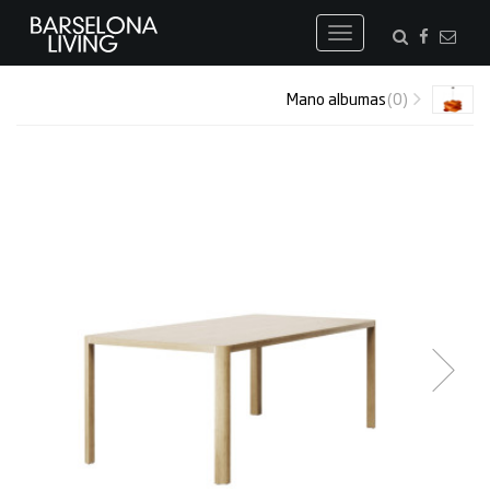
Toggle
navigation
Mano albumas
(0)