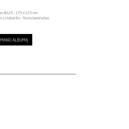
s Ø125 - 175 x 125 cm
 | stalviršis - fenix laminatas
 Į MANO ALBUMĄ