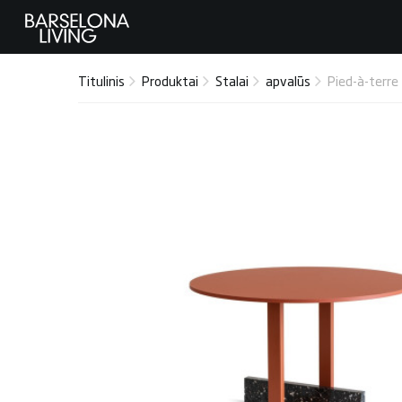
Titulinis
Produktai
Stalai
apvalūs
Pied-à-terre