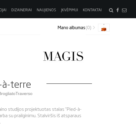
OJAI
DIZAINERIAI
NAUJIENOS
ĮKVĖPIMUI
KONTAKTAI
Mano albumas
(0)
-à-terre
BrogliatoTraverso
ino studijos projektuotas stalas "Pied-à-
 arba su prailginimu. Stalviršis iš atsparaus
.