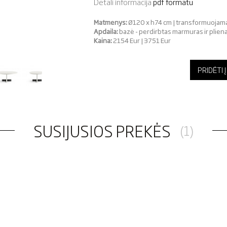
Detali informacija
pdf formatu
Matmenys:
Ø120 x h74 cm | transformuojama
Apdaila:
bazė - perdirbtas marmuras ir plienas
Kaina:
2154 Eur | 3751 Eur
PRIDĖTI
SUSIJUSIOS PREKĖS
(1)