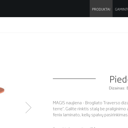
PRODUKTAI
GAMINT
Pied
Dizainas: 
MAGIS naujiena - Brogliato Traverso diza
terre". Galite rinktis stalą be prailginimo
fenix laminato, kelių spalvų pasirinkimas