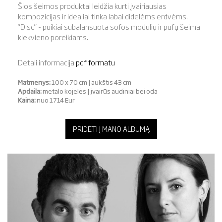
Šios šeimos produktai leidžia kurti įvairiausias
kompozicijas ir idealiai tinka labai didelėms erdvėms.
"Disc" - puikiai subalansuota sofos modulių ir pufų šeima
kiekvieno poreikiams.
Detali informacija
pdf formatu
Matmenys:
100 x 70 cm | aukštis 43 cm
Apdaila:
metalo kojelės | įvairūs audiniai bei oda
Kaina:
nuo 1714 Eur
PRIDĖTI Į MANO ALBUMĄ