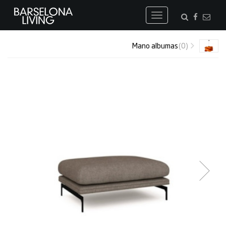
Toggle
navigation
Mano albumas
(0)