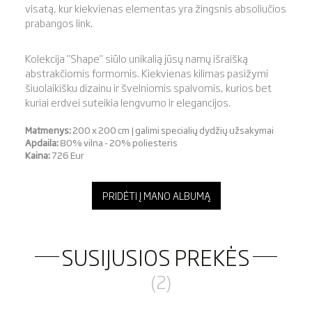
visatą, kur kiekvienas elementas yra žingsnis absoliučios
prabangos link.
Kolekcija "Shape" siūlo unikalią jūsų namų išraišką
abstrakčiomis formomis. Kiekvienas kilimas pasižymi
šiuolaikišku dizainu ir švelniomis spalvomis, kurios bet
kuriai erdvei suteikia lengvumo ir elegancijos.
Matmenys:
200 x 200 cm | galimi specialių dydžių užsakymai
Apdaila:
80% vilna - 20% poliesteris
Kaina:
726 Eur
PRIDĖTI Į MANO ALBUMĄ
SUSIJUSIOS PREKĖS
(2)