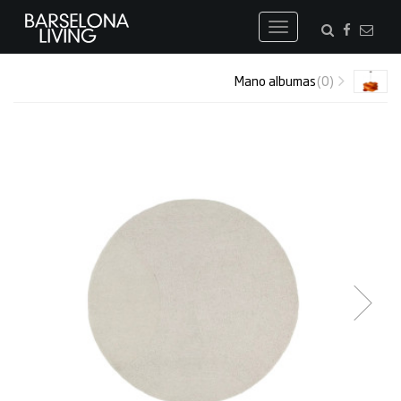
Toggle
navigation
Mano albumas
(0)