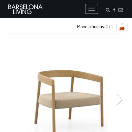
Toggle
navigation
Mano albumas
(0)