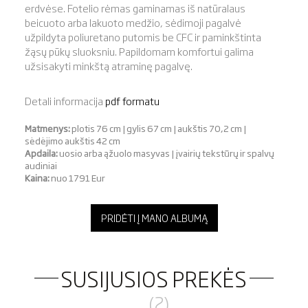
erdvėse. Fotelio rėmas gaminamas iš natūralaus
beicuoto arba lakuoto medžio, sėdimoji pagalvė
užpildyta poliuretano putomis be CFC ir paminkštinta
žąsų pūkų sluoksniu. Papildomam komfortui galima
užsisakyti minkštą atraminę pagalvę.
Detali informacija
pdf formatu
Matmenys:
plotis 76 cm | gylis 67 cm | aukštis 70,2 cm |
sėdėjimo aukštis 42 cm
Apdaila:
uosio arba ąžuolo masyvas | įvairių tekstūrų ir spalvų
audiniai
Kaina:
nuo 1791 Eur
PRIDĖTI Į MANO ALBUMĄ
SUSIJUSIOS PREKĖS
(2)