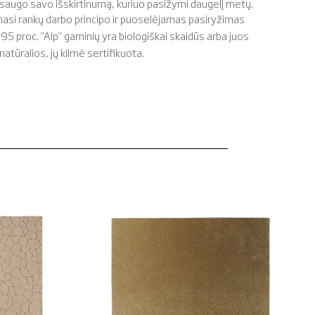
 išsaugo savo išskirtinumą, kuriuo pasižymi daugelį metų.
masi rankų darbo principo ir puoselėjamas pasiryžimas
proc. "Alp" gaminių yra biologiškai skaidūs arba juos
natūralios, jų kilmė sertifikuota.