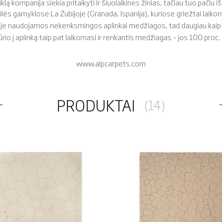
lą kompanija siekia pritaikyti ir šiuolaikines žinias, tačiau tuo pačiu
ės gamyklose La Zubijoje (Granada, Ispanija), kuriose griežtai laiko
naudojamos nekenksmingos aplinkai medžiagos, tad daugiau kaip 95 
rio į aplinką taip pat laikomasi ir renkantis medžiagas – jos 100 proc. 
www.alpcarpets.com
PRODUKTAI
(14)