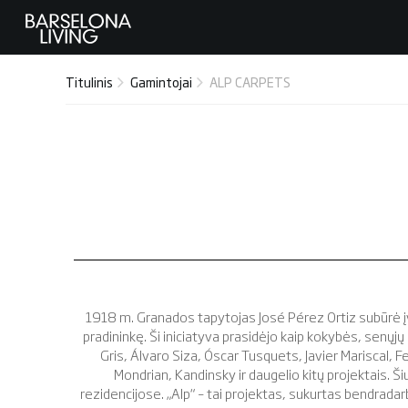
Titulinis
Gamintojai
ALP CARPETS
1918 m. Granados tapytojas José Pérez Ortiz subūrė įva
pradininkę. Ši iniciatyva prasidėjo kaip kokybės, senųjų
Gris, Álvaro Siza, Óscar Tusquets, Javier Mariscal, F
Mondrian, Kandinsky ir daugelio kitų projektais. Š
rezidencijose. „Alp“ – tai projektas, sukurtas bendrada