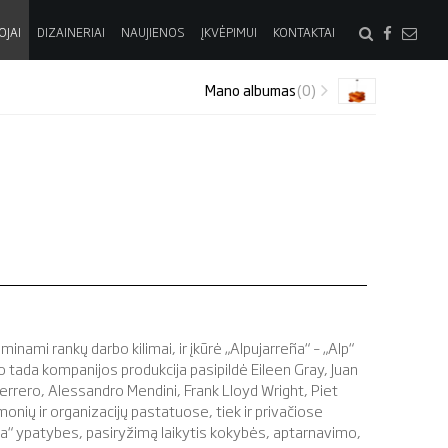
OJAI
DIZAINERIAI
NAUJIENOS
ĮKVĖPIMUI
KONTAKTAI
Mano albumas
(0)
ami rankų darbo kilimai, ir įkūrė „Alpujarreña“ – „Alp“
uo tada kompanijos produkcija pasipildė Eileen Gray, Juan
Guerrero, Alessandro Mendini, Frank Lloyd Wright, Piet
onių ir organizacijų pastatuose, tiek ir privačiose
eña“ ypatybes, pasiryžimą laikytis kokybės, aptarnavimo,