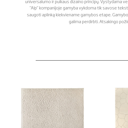
universalumo ir puikaus dizaino principų. Vystydama veik
"Alp" kompanijoje gamyba vykdoma tik savose tekstil
saugoti aplinką kiekviename gamybos etape. Gamyboje 
galima perdirbti. Atsakingo požiū