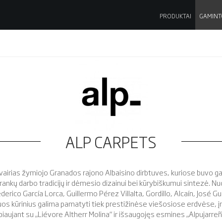
PRODUKTAI
GAMINT
ALP CARPETS
irias žymiojo Granados rajono Albaisino dirbtuves, kuriose buvo gamin
 rankų darbo tradicijų ir dėmesio dizainui bei kūrybiškumui sintezė. N
ederico García Lorca, Guillermo Pérez Villalta, Gordillo, Alcaín, José 
iuos kūrinius galima pamatyti tiek prestižinėse viešosiose erdvėse, įm
rbiaujant su „Liévore Altherr Molina“ ir išsaugojęs esmines „Alpujarr